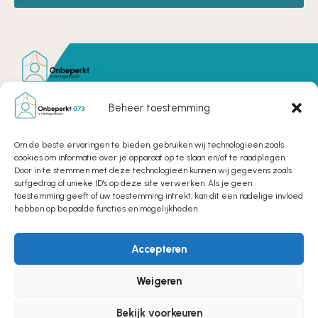
Onbeperkt 073 's-Hertogenbosch
Bruistensingel 500
Beheer toestemming
De Stadstuin, kamer 0.3
5232 AH ʻs-Hertogenbosch
Om de beste ervaringen te bieden, gebruiken wij technologieën zoals
cookies om informatie over je apparaat op te slaan en/of te raadplegen.
Telefoon:
06-38165990
Door in te stemmen met deze technologieën kunnen wij gegevens zoals
surfgedrag of unieke ID's op deze site verwerken. Als je geen
toestemming geeft of uw toestemming intrekt, kan dit een nadelige invloed
E-mail:
kantoor@onbeperkt073.nl
hebben op bepaalde functies en mogelijkheden.
Over ons
ANBI
Accepteren
Toegankelijkheidsverklaring
Cookiebeleid (EU)
Weigeren
Bekijk voorkeuren
© 2026 All Rights Reserved by Onbeperkt 073.