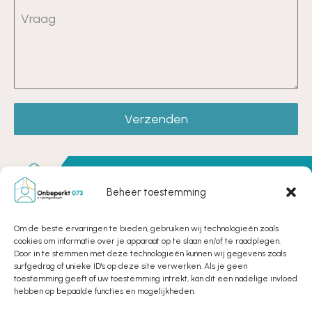
Vraag
Verzenden
Beheer toestemming
Onbeperkt 073 's-Hertogenbosch
Bruistensingel 500
Om de beste ervaringen te bieden, gebruiken wij technologieën zoals
De Stadstuin, kamer 0.3
cookies om informatie over je apparaat op te slaan en/of te raadplegen.
5232 AH ʻs-Hertogenbosch
Door in te stemmen met deze technologieën kunnen wij gegevens zoals
surfgedrag of unieke ID's op deze site verwerken. Als je geen
toestemming geeft of uw toestemming intrekt, kan dit een nadelige invloed
Telefoon:
06-38165990
hebben op bepaalde functies en mogelijkheden.
E-mail:
kantoor@onbeperkt073.nl